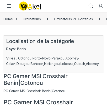
Skip to navigation
Skip to content
Home
Ordinateurs
Ordinateurs PC Portables
Localisation de la catégorie
Pays :
Benin
Villes :
Cotonou,Porto-Novo,Parakou,Abomey-
Calavi,Djougou,Bohicon,Natitingou,Lokossa,Ouidah,Abomey
PC Gamer MSI
Crosshair
Benin|Cotonou
PC Gamer MSI
Crosshair
Benin|Cotonou
PC Gamer MSI Crosshair