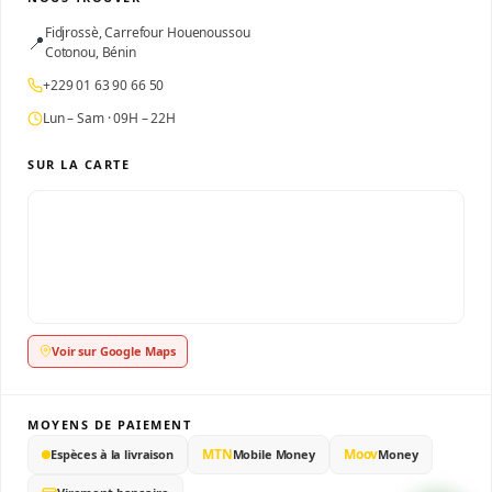
Fidjrossè, Carrefour Houenoussou
📍
Cotonou, Bénin
+229 01 63 90 66 50
Lun – Sam · 09H – 22H
SUR LA CARTE
Voir sur Google Maps
MOYENS DE PAIEMENT
MTN
Moov
Espèces à la livraison
Mobile Money
Money