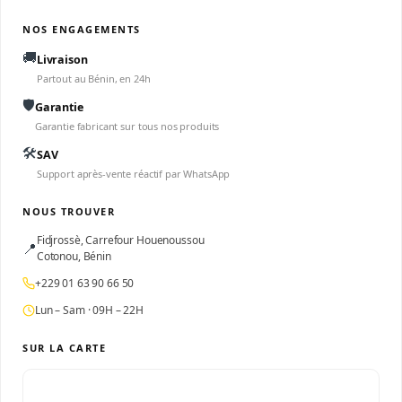
NOS ENGAGEMENTS
🚚
Livraison
Partout au Bénin, en 24h
🛡️
Garantie
Garantie fabricant sur tous nos produits
🛠️
SAV
Support après-vente réactif par WhatsApp
NOUS TROUVER
Fidjrossè, Carrefour Houenoussou
📍
Cotonou, Bénin
+229 01 63 90 66 50
Lun – Sam · 09H – 22H
SUR LA CARTE