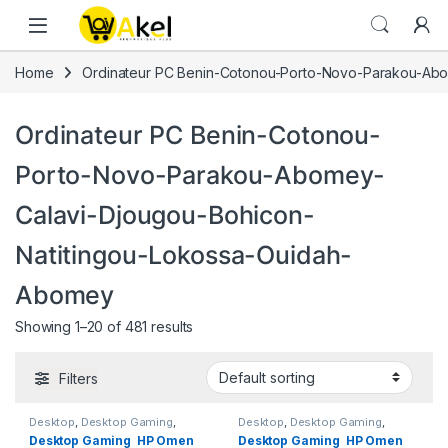
Skip to navigation
Skip to content
Home
Ordinateur PC Benin-Cotonou-Porto-Novo-Parakou-Ab
Ordinateur PC Benin-Cotonou-
Porto-Novo-Parakou-Abomey-
Calavi-Djougou-Bohicon-
Natitingou-Lokossa-Ouidah-
Abomey
Showing 1–20 of 481 results
Filters
Desktop
,
Desktop Gaming
,
Desktop
,
Desktop Gaming
,
Ordinateur PC Benin-Cotonou-
Ordinateur PC Benin-Cotonou-
Desktop Gaming HP Omen
Desktop Gaming HP Omen
Porto-Novo-Parakou-Abomey-
Porto-Novo-Parakou-Abomey-