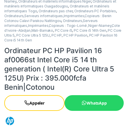
Niamey
,
Ordinateurs et matériels informatiques Niger
,
Ordinateurs et
matériels informatiques Ouagadougou
,
Ordinateurs et matériels
informatiques Togo
,
Ordinateurs pas cher
,
Ordinateurs PC Portables
,
Ordinateurs,Serveurs informatiques,Imprimantes,Copieurs : Benin
Cotonou Calavi Parakou Natitingou
,
Ordinateurs,Serveurs
informatiques,Imprimantes,Copieurs : Togo-Lomé ,Niger-Niamey,Cote
d'ivoire-Abidjan,Mali-Bamako
,
PC Core i5
,
PC Core i5 14th Gen
,
PC Core
Ultra 5
,
PC Core Ultra 5 125U
,
PC HP
,
PC HP Pavilion
,
PC HP Pavilion 16
Core i5 14 th Gen
Ordinateur PC HP Pavilion 16
af0066st Intel Core i5 14 th
generation ( Intel(R) Core Ultra 5
125U) Prix : 395.000fcfa
Benin|Cotonou
Appeler
WhatsApp