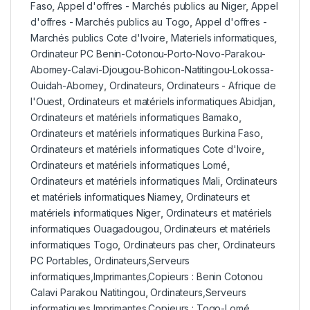
Faso
,
Appel d'offres - Marchés publics au Niger
,
Appel
d'offres - Marchés publics au Togo
,
Appel d'offres -
Marchés publics Cote d'Ivoire
,
Materiels informatiques
,
Ordinateur PC Benin-Cotonou-Porto-Novo-Parakou-
Abomey-Calavi-Djougou-Bohicon-Natitingou-Lokossa-
Ouidah-Abomey
,
Ordinateurs
,
Ordinateurs - Afrique de
l'Ouest
,
Ordinateurs et matériels informatiques Abidjan
,
Ordinateurs et matériels informatiques Bamako
,
Ordinateurs et matériels informatiques Burkina Faso
,
Ordinateurs et matériels informatiques Cote d'Ivoire
,
Ordinateurs et matériels informatiques Lomé
,
Ordinateurs et matériels informatiques Mali
,
Ordinateurs
et matériels informatiques Niamey
,
Ordinateurs et
matériels informatiques Niger
,
Ordinateurs et matériels
informatiques Ouagadougou
,
Ordinateurs et matériels
informatiques Togo
,
Ordinateurs pas cher
,
Ordinateurs
PC Portables
,
Ordinateurs,Serveurs
informatiques,Imprimantes,Copieurs : Benin Cotonou
Calavi Parakou Natitingou
,
Ordinateurs,Serveurs
informatiques,Imprimantes,Copieurs : Togo-Lomé