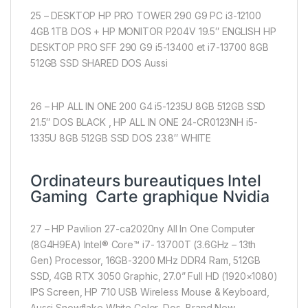
25 – DESKTOP HP PRO TOWER 290 G9 PC i3-12100
4GB 1TB DOS + HP MONITOR P204V 19.5″ ENGLISH HP
DESKTOP PRO SFF 290 G9 i5-13400 et i7-13700 8GB
512GB SSD SHARED DOS Aussi
26 – HP ALL IN ONE 200 G4 i5-1235U 8GB 512GB SSD
21.5″ DOS BLACK , HP ALL IN ONE 24-CR0123NH i5-
1335U 8GB 512GB SSD DOS 23.8″ WHITE
Ordinateurs bureautiques Intel
Gaming Carte graphique Nvidia
27 – HP Pavilion 27-ca2020ny All In One Computer
(8G4H9EA) Intel® Core™ i7- 13700T (3.6GHz – 13th
Gen) Processor, 16GB-3200 MHz DDR4 Ram, 512GB
SSD, 4GB RTX 3050 Graphic, 27.0” Full HD (1920×1080)
IPS Screen, HP 710 USB Wireless Mouse & Keyboard,
Aussi Snowflake White Color, Dos, Brand New