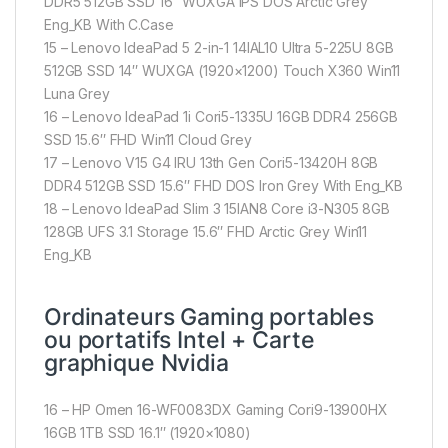
DDR5 512GB SSD 16″ WUXGA IPS DOS Arctic Grey
Eng_KB With C.Case
15 – Lenovo IdeaPad 5 2-in-1 14IAL10 Ultra 5-225U 8GB
512GB SSD 14″ WUXGA (1920×1200) Touch X360 Win11
Luna Grey
16 – Lenovo IdeaPad 1i Cori5-1335U 16GB DDR4 256GB
SSD 15.6″ FHD Win11 Cloud Grey
17 – Lenovo V15 G4 IRU 13th Gen Cori5-13420H 8GB
DDR4 512GB SSD 15.6″ FHD DOS Iron Grey With Eng_KB
18 – Lenovo IdeaPad Slim 3 15IAN8 Core i3-N305 8GB
128GB UFS 3.1 Storage 15.6″ FHD Arctic Grey Win11
Eng_KB
Ordinateurs Gaming portables
ou portatifs Intel + Carte
graphique Nvidia
16 – HP Omen 16-WF0083DX Gaming Cori9-13900HX
16GB 1TB SSD 16.1″ (1920×1080)