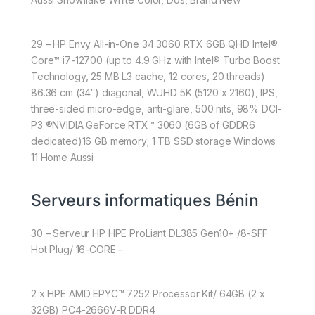
29 – HP Envy All-in-One 34 3060 RTX 6GB QHD Intel®
Core™ i7-12700 (up to 4.9 GHz with Intel® Turbo Boost
Technology, 25 MB L3 cache, 12 cores, 20 threads)
86.36 cm (34″) diagonal, WUHD 5K (5120 x 2160), IPS,
three-sided micro-edge, anti-glare, 500 nits, 98% DCI-
P3 ®NVIDIA GeForce RTX™ 3060 (6GB of GDDR6
dedicated)16 GB memory; 1 TB SSD storage Windows
11 Home Aussi
Serveurs informatiques Bénin
30 – Serveur HP HPE ProLiant DL385 Gen10+ /8-SFF
Hot Plug/ 16-CORE –
2 x HPE AMD EPYC™ 7252 Processor Kit/ 64GB (2 x
32GB) PC4-2666V-R DDR4