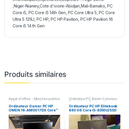
,Niger-Niamey,Cote d'ivoire-Abidjan,Mali-Bamako
,
PC
Core i5
,
PC Core i5 14th Gen
,
PC Core Ultra 5
,
PC Core
Ultra 5 125U
,
PC HP
,
PC HP Pavilion
,
PC HP Pavilion 16
Core i5 14 th Gen
Produits similaires
Appel d'offres - Marchés publics
Ordinateur PC Benin-Cotonou-
au Benin
,
Appel d'offres -
Porto-Novo-Parakou-Abomey-
Marchés publics au Burkina
Calavi-Djougou-Bohicon-
Ordinateur Gamer PC HP
Ordinateur PC HP Elitebook
Faso
,
Appel d'offres - Marchés
Natitingou-Lokossa-Ouidah-
OMEN 16-AM0017DX Core™
840 G6 Core i5-8350U/SSD
publics au Niger
,
Appel d'offres -
Abomey
,
Ordinateurs et
i7-14650HX 1TB SSD 32GB
512gb/RAM 08gb/Ecran
Marchés publics au Togo
,
Appel
matériels informatiques Cote
d'offres - Marchés publics Cote
d'Ivoire
,
Ordinateurs et matériels
16″ (1920×1200) 165Hz
14″/Clavier lumineux
d'Ivoire
,
Materiels
informatiques Togo
,
Ordinateurs
WIN11 NVIDIA® RTX 5060
Benin|Cotonou Prix :
informatiques
,
Ordinateur PC
pas cher
,
Ordinateurs PC
8192MB SHADOW BLACK
235.000FCFA
Benin-Cotonou-Porto-Novo-
Portables
,
Ordinateurs,Serveurs