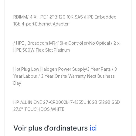
RDIMM/ 4 X HPE 1.2TB 12G 10K SAS /HPE Embedded
1Gb 4-port Ethernet Adapter
/ HPE , Broadcom MR416i-a Controller/No Optical / 2 x
HPE 500W Flex Slot Platinum
Hot Plug Low Halogen Power Supply/3 Year Parts / 3
Year Labour / 3 Year Onsite Warranty Next Business
Day
HP ALL IN ONE 27-CR0002L i7-1355U 16GB 512GB SSD
27.0″ TOUCH DOS WHITE
Voir plus d’ordinateurs
ici