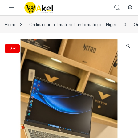
Skip to navigation
Skip to content
Home
Ordinateurs et matériels informatiques Niger
Or
🔍
-
7%