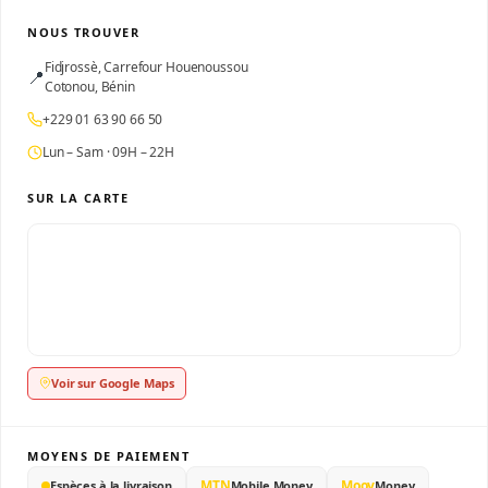
NOUS TROUVER
Fidjrossè, Carrefour Houenoussou
📍
Cotonou, Bénin
+229 01 63 90 66 50
Lun – Sam · 09H – 22H
SUR LA CARTE
Voir sur Google Maps
MOYENS DE PAIEMENT
MTN
Moov
Espèces à la livraison
Mobile Money
Money