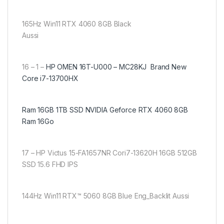
165Hz Win11 RTX 4060 8GB Black
Aussi
16 – 1 –
HP OMEN 16T-U000 – MC28KJ Brand New
Core i7-13700HX
Ram 16GB 1TB SSD NVIDIA Geforce RTX 4060 8GB
Ram 16Go
17 – HP Victus 15-FA1657NR Cori7-13620H 16GB 512GB
SSD 15.6 FHD IPS
144Hz Win11 RTX™ 5060 8GB Blue Eng_Backlit Aussi