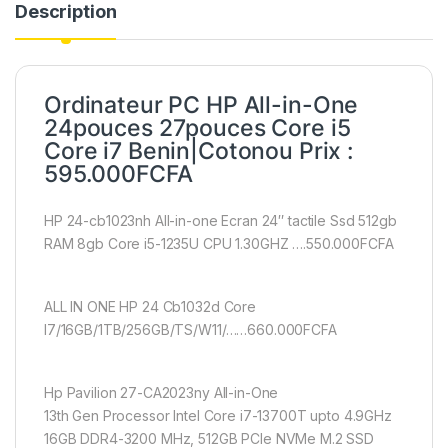
Description
Ordinateur PC HP All-in-One
24pouces 27pouces Core i5
Core i7 Benin|Cotonou Prix :
595.000FCFA
HP 24-cb1023nh All-in-one Ecran 24″ tactile Ssd 512gb
RAM 8gb Core i5-1235U CPU 1.30GHZ ….550.000FCFA
ALL IN ONE HP 24 Cb1032d Core
I7/16GB/1TB/256GB/TS/W11/……660.000FCFA
Hp Pavilion 27-CA2023ny All-in-One
13th Gen Processor Intel Core i7-13700T upto 4.9GHz
16GB DDR4-3200 MHz, 512GB PCIe NVMe M.2 SSD