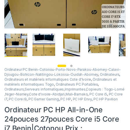
Ordinateur PC Benin-Cotonou-Porto-Novo-Parakou-Abomey-Calavi-
Djougou-Bohicon-Natitingou-Lokossa-Ouidah-Abomey
,
Ordinateurs
,
Ordinateurs et matériels informatiques Cote d'Ivoire
,
Ordinateurs et
matériels informatiques Togo
,
Ordinateurs PC Portables
,
Ordinateurs,Serveurs informatiques,Imprimantes,Copieurs : Togo-Lomé
,Niger-Niamey,Cote d'ivoire-Abidjan,Mali-Bamako
,
PC Core i5
,
PC Core
i7
,
PC Core i9
,
PC Gamer Gaming
,
PC HP
,
PC HP Envy
,
PC HP Pavilion
Ordinateur PC HP All-in-One
24pouces 27pouces Core i5 Core
i7 Benin|Cotonou Prix :