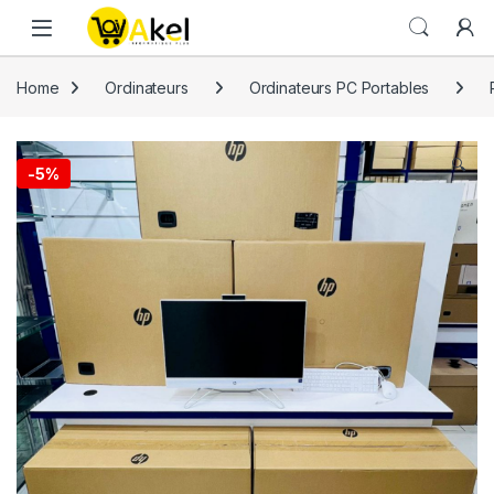
Skip to navigation
Skip to content
Home
Ordinateurs
Ordinateurs PC Portables
🔍
-
5%