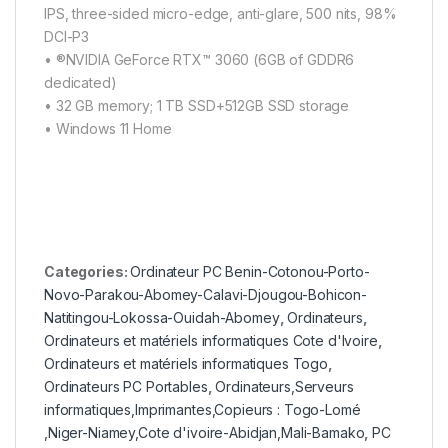
IPS, three-sided micro-edge, anti-glare, 500 nits, 98%
DCI-P3
• ®NVIDIA GeForce RTX™ 3060 (6GB of GDDR6
dedicated)
• 32 GB memory; 1 TB SSD+512GB SSD storage
• Windows 11 Home
Categories:
Ordinateur PC Benin-Cotonou-Porto-
Novo-Parakou-Abomey-Calavi-Djougou-Bohicon-
Natitingou-Lokossa-Ouidah-Abomey
,
Ordinateurs
,
Ordinateurs et matériels informatiques Cote d'Ivoire
,
Ordinateurs et matériels informatiques Togo
,
Ordinateurs PC Portables
,
Ordinateurs,Serveurs
informatiques,Imprimantes,Copieurs : Togo-Lomé
,Niger-Niamey,Cote d'ivoire-Abidjan,Mali-Bamako
,
PC