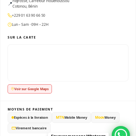
Fidjrossè, Carrefour Houenoussou
📍
Cotonou, Bénin
+229 01 63 90 66 50
Lun – Sam · 09H – 22H
SUR LA CARTE
Voir sur Google Maps
MOYENS DE PAIEMENT
MTN
Moov
Espèces à la livraison
Mobile Money
Money
Virement bancaire