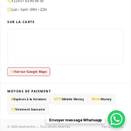
+229 01 63 90 66 50
Lun – Sam · 09H – 22H
SUR LA CARTE
Voir sur Google Maps
MOYENS DE PAIEMENT
MTN
Moov
Espèces à la livraison
Mobile Money
Money
Virement bancaire
Envoyer message Whatsapp
© 2026 Akelmarket — Tous droits réservés
Fait à Cotonou