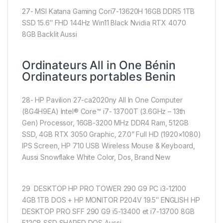
27- MSI Katana Gaming Cori7-13620H 16GB DDR5 1TB
SSD 15.6″ FHD 144Hz Win11 Black Nvidia RTX 4070
8GB Backlit Aussi
Ordinateurs All in One Bénin
Ordinateurs portables Benin
28- HP Pavilion 27-ca2020ny All In One Computer
(8G4H9EA) Intel® Core™ i7- 13700T (3.6GHz – 13th
Gen) Processor, 16GB-3200 MHz DDR4 Ram, 512GB
SSD, 4GB RTX 3050 Graphic, 27.0” Full HD (1920×1080)
IPS Screen, HP 710 USB Wireless Mouse & Keyboard,
Aussi Snowflake White Color, Dos, Brand New
29 DESKTOP HP PRO TOWER 290 G9 PC i3-12100
4GB 1TB DOS + HP MONITOR P204V 19.5″ ENGLISH HP
DESKTOP PRO SFF 290 G9 i5-13400 et i7-13700 8GB
512GB SSD SHARED DOS Aussi