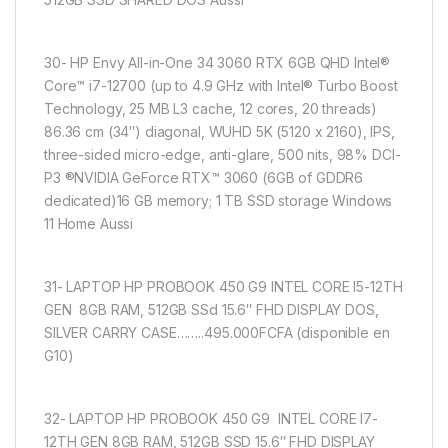
30- HP Envy All-in-One 34 3060 RTX 6GB QHD Intel®
Core™ i7-12700 (up to 4.9 GHz with Intel® Turbo Boost
Technology, 25 MB L3 cache, 12 cores, 20 threads)
86.36 cm (34″) diagonal, WUHD 5K (5120 x 2160), IPS,
three-sided micro-edge, anti-glare, 500 nits, 98% DCI-
P3 ®NVIDIA GeForce RTX™ 3060 (6GB of GDDR6
dedicated)16 GB memory; 1 TB SSD storage Windows
11 Home Aussi
31- LAPTOP HP PROBOOK 450 G9 INTEL CORE I5-12TH
GEN 8GB RAM, 512GB SSd 15.6″ FHD DISPLAY DOS,
SILVER CARRY CASE……..495.000FCFA (disponible en
G10)
32- LAPTOP HP PROBOOK 450 G9 INTEL CORE I7-
12TH GEN 8GB RAM, 512GB SSD 15.6″ FHD DISPLAY