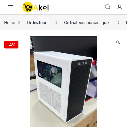
Skip to navigation
Skip to content
Home
Ordinateurs
Ordinateurs bureautiques
🔍
-
4%