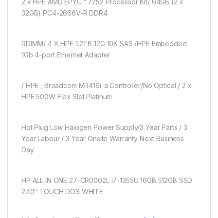
2 x HPE AMD EPYC™ 7252 Processor Kit/ 64GB (2 x
32GB) PC4-2666V-R DDR4
RDIMM/ 4 X HPE 1.2TB 12G 10K SAS /HPE Embedded
1Gb 4-port Ethernet Adapter
/ HPE , Broadcom MR416i-a Controller/No Optical / 2 x
HPE 500W Flex Slot Platinum
Hot Plug Low Halogen Power Supply/3 Year Parts / 3
Year Labour / 3 Year Onsite Warranty Next Business
Day
HP ALL IN ONE 27-CR0002L i7-1355U 16GB 512GB SSD
27.0″ TOUCH DOS WHITE