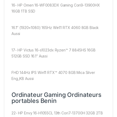
16- HP Omen 16-WF0083DX Gaming Cori9-13900HX
16GB 1TB SSD
16.1″ (1920×1080) 165Hz Win11 RTX 4060 8GB Black
Aussi
17- HP Victus 16-s1023dx Ryzen™ 7 8845HS 16GB
512GB SSD 16.1″ Aussi
FHD 144Hz IPS Win11 RTX™ 4070 8GB Mica Silver
Eng_KB Aussi
Ordinateur Gaming Ordinateurs
portables Benin
22- HP Envy 16-H1055CL 13th Cori7-13700H 32GB 2TB