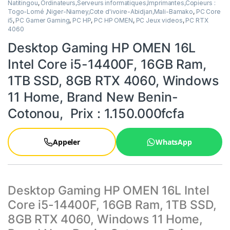
Natitingou
,
Ordinateurs,Serveurs informatiques,Imprimantes,Copieurs :
Togo-Lomé ,Niger-Niamey,Cote d'ivoire-Abidjan,Mali-Bamako
,
PC Core
i5
,
PC Gamer Gaming
,
PC HP
,
PC HP OMEN
,
PC Jeux videos
,
PC RTX
4060
Desktop Gaming HP OMEN 16L
Intel Core i5-14400F, 16GB Ram,
1TB SSD, 8GB RTX 4060, Windows
11 Home, Brand New Benin-
Cotonou, Prix : 1.150.000fcfa
Appeler
WhatsApp
Desktop Gaming HP OMEN 16L Intel
Core i5-14400F, 16GB Ram, 1TB SSD,
8GB RTX 4060, Windows 11 Home,