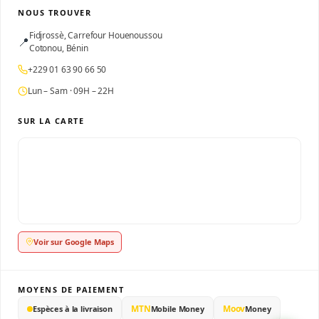
NOUS TROUVER
Fidjrossè, Carrefour Houenoussou
📍
Cotonou, Bénin
+229 01 63 90 66 50
Lun – Sam · 09H – 22H
SUR LA CARTE
Voir sur Google Maps
MOYENS DE PAIEMENT
MTN
Moov
Espèces à la livraison
Mobile Money
Money