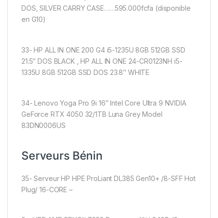
DOS, SILVER CARRY CASE……595.000fcfa (disponible
en G10)
33- HP ALL IN ONE 200 G4 i5-1235U 8GB 512GB SSD
21.5″ DOS BLACK , HP ALL IN ONE 24-CR0123NH i5-
1335U 8GB 512GB SSD DOS 23.8″ WHITE
34- Lenovo Yoga Pro 9i 16″ Intel Core Ultra 9 NVIDIA
GeForce RTX 4050 32/1TB Luna Grey Model
83DN0006US
Serveurs Bénin
35- Serveur HP HPE ProLiant DL385 Gen10+ /8-SFF Hot
Plug/ 16-CORE –