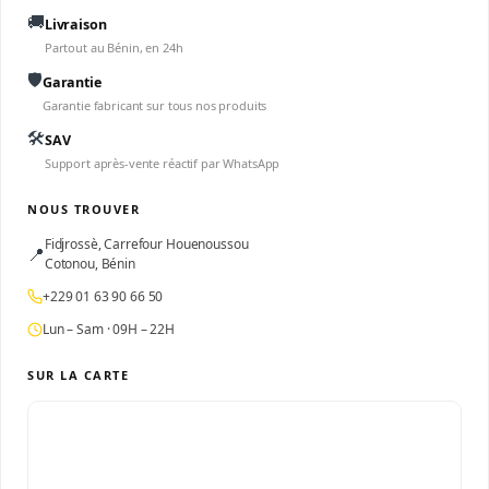
🚚
Livraison
Partout au Bénin, en 24h
🛡️
Garantie
Garantie fabricant sur tous nos produits
🛠️
SAV
Support après-vente réactif par WhatsApp
NOUS TROUVER
Fidjrossè, Carrefour Houenoussou
📍
Cotonou, Bénin
+229 01 63 90 66 50
Lun – Sam · 09H – 22H
SUR LA CARTE