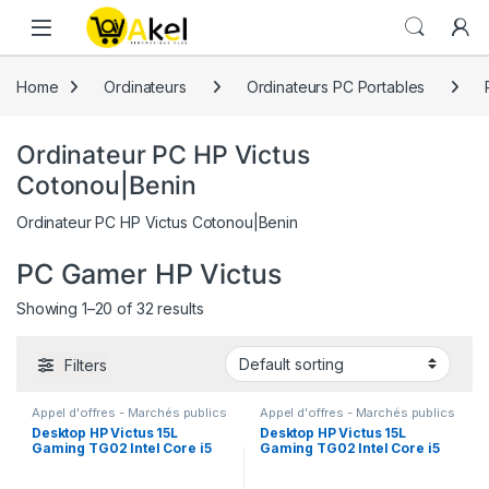
Skip to navigation
Skip to content
Home
Ordinateurs
Ordinateurs PC Portables
Ordinateur PC HP Victus
Cotonou|Benin
Ordinateur PC HP Victus Cotonou|Benin
PC Gamer HP Victus
Showing 1–20 of 32 results
Filters
Appel d'offres - Marchés publics
Appel d'offres - Marchés publics
au Benin
,
Appel d'offres -
au Benin
,
Appel d'offres -
Desktop HP Victus 15L
Desktop HP Victus 15L
Marchés publics au Burkina
Marchés publics au Burkina
Gaming TG02 Intel Core i5
Gaming TG02 Intel Core i5
Faso
,
Appel d'offres - Marchés
Faso
,
Appel d'offres - Marchés
publics au Niger
,
Appel d'offres -
publics au Niger
,
Appel d'offres -
14 th Gen 2.5GHz Ram 16Go
14 th Gen 2.5GHz Ram 16Go
Marchés publics au Togo
,
Appel
Marchés publics au Togo
,
Appel
512 SSD + 1000Go HDD RTX
512 SSD + 1000Go HDD RTX
d'offres - Marchés publics Cote
d'offres - Marchés publics Cote