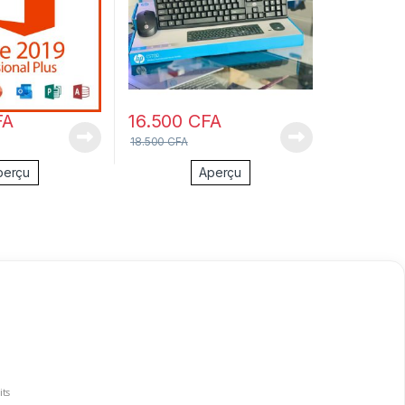
FA
16.500
CFA
18.500
CFA
perçu
Aperçu
its