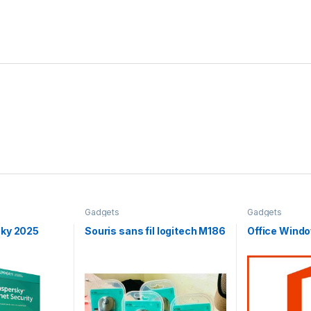
Gadgets
Gadgets
sky 2025
Souris sans fil logitech M186
Office Wind