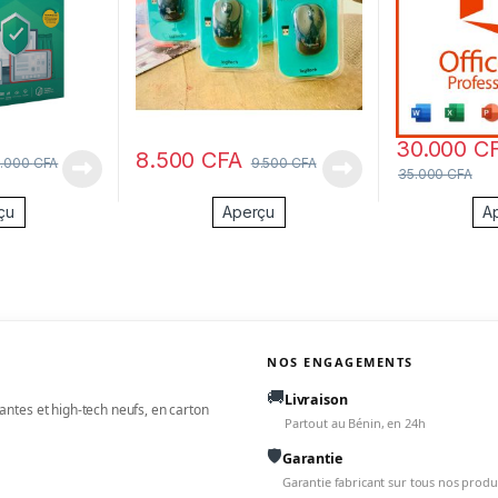
30.000
C
8.500
CFA
0.000
CFA
9.500
CFA
35.000
CFA
çu
Aperçu
A
NOS ENGAGEMENTS
🚚
Livraison
ntes et high-tech neufs, en carton
Partout au Bénin, en 24h
🛡️
Garantie
Garantie fabricant sur tous nos produ