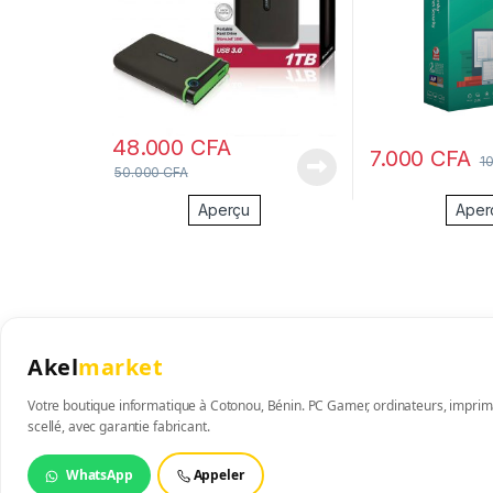
48.000
CFA
7.000
CFA
1
50.000
CFA
Aperçu
Aper
Akel
market
Votre boutique informatique à Cotonou, Bénin. PC Gamer, ordinateurs, imprima
scellé, avec garantie fabricant.
WhatsApp
Appeler