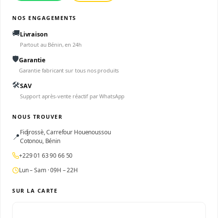
NOS ENGAGEMENTS
🚚
Livraison
Partout au Bénin, en 24h
🛡️
Garantie
Garantie fabricant sur tous nos produits
🛠️
SAV
Support après-vente réactif par WhatsApp
NOUS TROUVER
Fidjrossè, Carrefour Houenoussou
📍
Cotonou, Bénin
+229 01 63 90 66 50
Lun – Sam · 09H – 22H
SUR LA CARTE